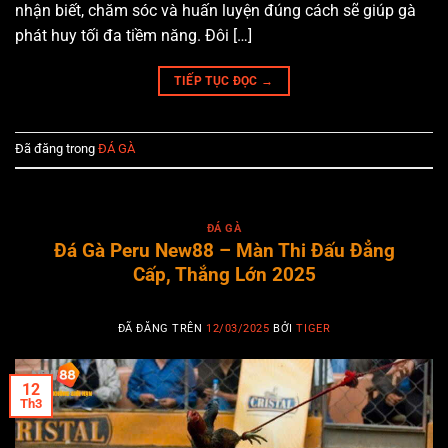
nhận biết, chăm sóc và huấn luyện đúng cách sẽ giúp gà
phát huy tối đa tiềm năng. Đôi […]
TIẾP TỤC ĐỌC
→
Đã đăng trong
ĐÁ GÀ
ĐÁ GÀ
Đá Gà Peru New88 – Màn Thi Đấu Đẳng
Cấp, Thắng Lớn 2025
ĐÃ ĐĂNG TRÊN
12/03/2025
BỞI
TIGER
12
Th3