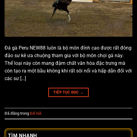
Đá gà Peru NEW88 luôn là bộ môn đỉnh cao được rất đông
đảo sư kê ưa chuộng tham gia với bộ môn chọi gà này.
Thể loại này còn mang đậm chất văn hóa đặc trưng mà
còn tạo ra một bầu không khí rất sôi nổi và hấp dẫn đối với
các sư […]
TIẾP TỤC ĐỌC
→
Đã đăng trong
ĐÁ GÀ
TÌM NHANH