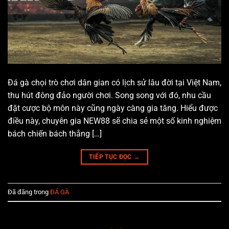
Đá gà chọi trò chơi dân gian có lịch sử lâu đời tại Việt Nam,
thu hút đông đảo người chơi. Song song với đó, nhu cầu
đặt cược bộ môn này cũng ngày càng gia tăng. Hiểu được
điều này, chuyên gia NEW88 sẽ chia sẻ một số kinh nghiệm
bách chiến bách thắng […]
TIẾP TỤC ĐỌC
→
Đã đăng trong
ĐÁ GÀ