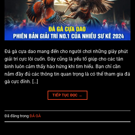
Đá gà cựa dao mang đến cho người chơi những giây phút
giải trí cực lôi cuốn. Đây cũng là yếu tố giúp cho các tân
binh luôn cảm thấy hào hứng khi tìm hiểu. Bạn chỉ cần
nắm đầy đủ các thông tin quan trọng là có thể tham gia đá
gà cực đỉnh. […]
TIẾP TỤC ĐỌC
→
Đã đăng trong
ĐÁ GÀ