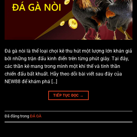
Đá gà nòi là thể loại chọi kê thu hút một lượng lớn khán giả
bởi những trận đấu kinh điển trên từng phút giây. Tại đây,
các thần kê mang trong mình một khí thế và tinh thần
chiến đấu bất khuất. Hãy theo dõi bài viết sau đây của
NEW88 để khám phá […]
TIẾP TỤC ĐỌC
→
Đã đăng trong
ĐÁ GÀ